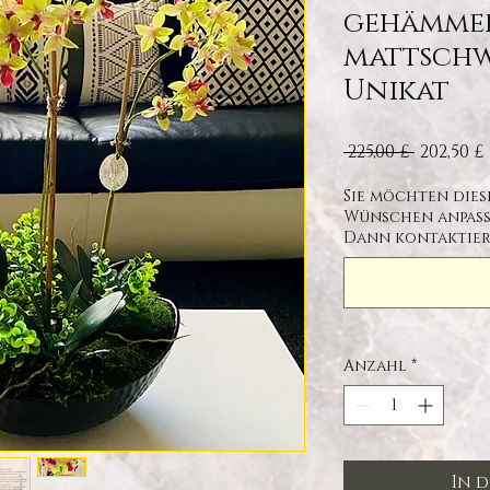
gehämme
mattschw
Unikat
Standar
 225,00 £ 
202,50 £
Sie möchten die
Wünschen anpasse
Dann kontaktiere
Anzahl
*
In 