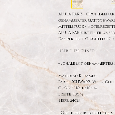
ALULA PARIS - Orchideena
gehämmerter mattschwarzer
Mittelstück - Hotelrezept
ALULA PARIS ist einer unser
Das perfekte Geschenk für 
ÜBER DIESE KUNST:
- Schale mit gehämmertem 
Material: Keramik
Farbe: SCHWARZ, Weiß, Gold
Größe: Höhe: 10cm
Breite: 30cm
Tiefe: 24cm
- Orchideenblüte in Kuns