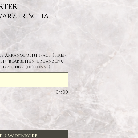
rter
arzer Schale -
dpreis
Sale-Preis
ses Arrangement nach Ihren
n (bearbeiten, ergänzen).
n Sie uns. (optional)
0/500
den Warenkorb