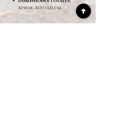
Dimensiones totales:
Aprox. Alto 60 cm
✅
Beneficios:
Sin mantenimiento: no
requiere riego ni luz
solar.
Aspecto muy realista:
flores de tela de primera
calidad.
Ideal para oficinas, salas
de estar, vestíbulos,
hoteles y eventos.
¡De larga duración y
siempre en flor!