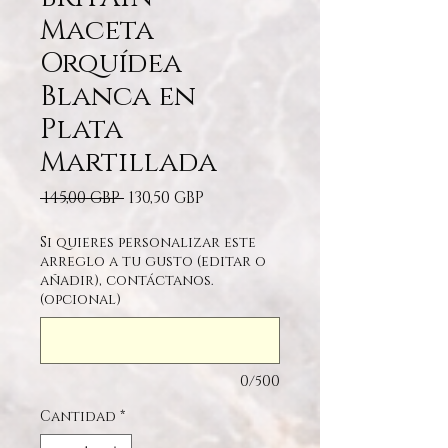
Maceta
Orquídea
Blanca en
Plata
Martillada
Precio
Precio de oferta
 145,00 GBP 
130,50 GBP
Si quieres personalizar este
arreglo a tu gusto (editar o
añadir), contáctanos.
(opcional)
0/500
Cantidad
*