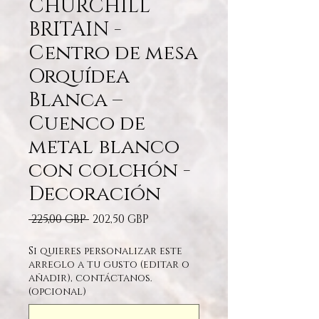
CHURCHILL
BRITAIN -
Centro de mesa
Orquídea
Blanca –
Cuenco de
metal blanco
con colchón -
Decoración
Precio
Precio de oferta
 225,00 GBP 
202,50 GBP
Si quieres personalizar este
arreglo a tu gusto (editar o
añadir), contáctanos.
(opcional)