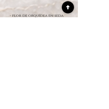
- flor de orquídea en seda
artificial
Elegante y hermosa
Diseño de efectos realistas
Elección: 9 tallos
Orquídea blanca REAL
TOUCH
- MUSGO Preservado
-palo de bambú
- Altura aproximada del
arreglo: 55- 60CM aprox.