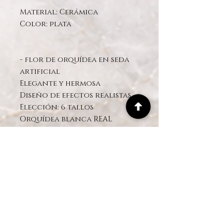
Material: Cerámica
Color: plata
- flor de orquídea en seda
artificial
Elegante y hermosa
Diseño de efectos realistas
Elección: 6 tallos
Orquídea blanca REAL
TOUCH
- MUSGO Preservado
- helechos
- Eucalipto artificial
-suculentas