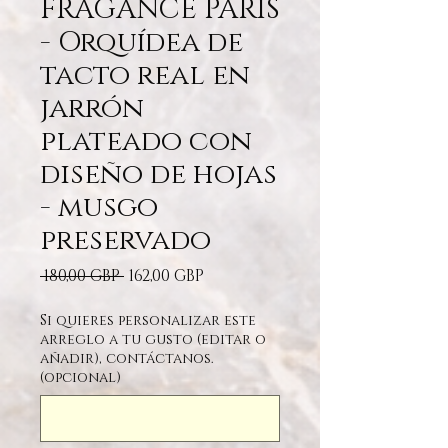
FRAGANCE PARIS
- Orquídea de
tacto real en
jarrón
plateado con
diseño de hojas
- musgo
preservado
Precio
Precio de oferta
 180,00 GBP 
162,00 GBP
Si quieres personalizar este
arreglo a tu gusto (editar o
añadir), contáctanos.
(opcional)