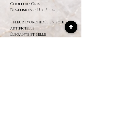
Couleur : Gris
Dimensions : 13 x 13 cm
- fleur d'orchidée en soie
artificielle
Élégante et belle
Conception d'effet réaliste
Choix : 4 tiges
Orchidée noire REAL TOUCH
- Mousse préservée
- Hauteur approximative de
la composition : 50 à 60 cm
environ.
Livraison:
Toutes nos compositions