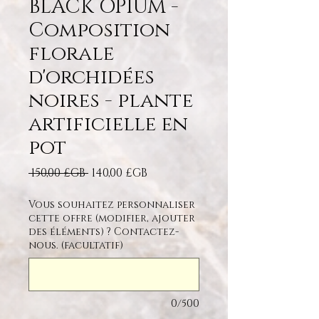
BLACK OPIUM -
Composition
florale
d'orchidées
noires - plante
artificielle en
pot
Prix original
Prix promotionnel
 150,00 £GB 
140,00 £GB
Vous souhaitez personnaliser
cette offre (modifier, ajouter
des éléments) ? Contactez-
nous. (facultatif)
0/500