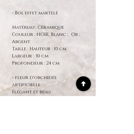
- Bol effet martelé
Matériau : Céramique
Couleur : NOIR, Blanc ; Or ;
Argent
Taille : Hauteur : 10 cm
Largeur : 30 cm
Profondeur : 24 cm
- fleur d'orchidée
artificielle
Élégant et beau
Conception d'effets
réalistes
Choix : 3 ou 5 tiges
Orchidée blanche Real
Touch