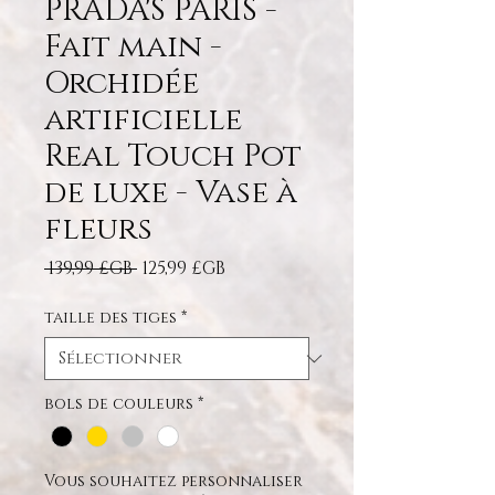
PRADA'S PARIS -
Fait main -
Orchidée
artificielle
Real Touch Pot
de luxe - Vase à
fleurs
Prix original
Prix promotionnel
 139,99 £GB 
125,99 £GB
taille des tiges
*
bols de couleurs
*
Vous souhaitez personnaliser