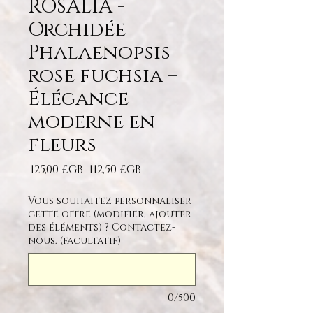
ROSALIA -
Orchidée
Phalaenopsis
rose fuchsia –
Élégance
moderne en
fleurs
Prix original
Prix promotionnel
 125,00 £GB 
112,50 £GB
Vous souhaitez personnaliser
cette offre (modifier, ajouter
des éléments) ? Contactez-
nous. (facultatif)
0/500