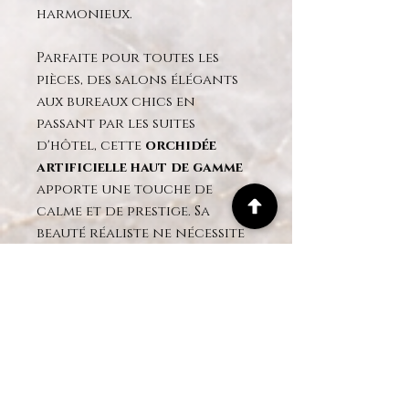
harmonieux.
Parfaite pour toutes les
pièces, des salons élégants
aux bureaux chics en
passant par les suites
d'hôtel, cette
orchidée
artificielle haut de gamme
apporte une touche de
calme et de prestige. Sa
beauté réaliste ne nécessite
aucun entretien
et reste
impeccable saison après
saison, sans arrosage ni
exposition au soleil.
Cette
composition florale
luxueuse
est idéale pour
ceux qui apprécient